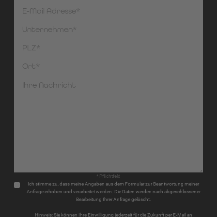
* Pflichtfeld
Ich stimme zu, dass meine Angaben aus dem Formular zur Beantwortung meiner
Anfrage erhoben und verarbeitet werden. Die Daten werden nach abgeschlossener
Bearbeitung Ihrer Anfrage gelöscht.
Hinweis: Sie können Ihre Einwilligung jederzeit für die Zukunft per E-Mail an