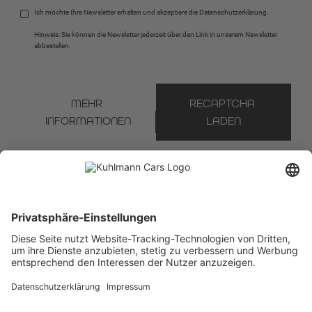
Ich möchte Ihre Newsletter erhalten und akzeptiere die 
Datenschutzerklärung
.
Hinweis: Sie können die Newsletter jederzeit über den Link in unserem Newsletter 
abbestellen.
MEHR 
RECAPTCHA 
INFORMATIONEN
LADEN
* Pflichtfeld
Wir verwenden Brevo als unsere Marketing-Plattform. Wenn Sie das Formular ausfüllen
und absenden, bestätigen Sie, dass die von Ihnen angegebenen Informationen an Brevo
zur Bearbeitung gemäß den
Nutzungsbedingungen
übertragen werden.