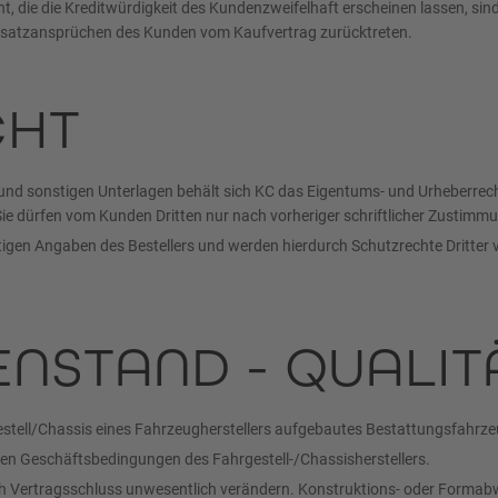
die die Kreditwürdigkeit des Kundenzweifelhaft erscheinen lassen, sind 
Ersatzansprüchen des Kunden vom Kaufvertrag zurücktreten.
CHT
nd sonstigen Unterlagen behält sich KC das Eigentums- und Urheberrecht v
d. Sie dürfen vom Kunden Dritten nur nach vorheriger schriftlicher Zust
gen Angaben des Bestellers und werden hierdurch Schutzrechte Dritter ver
ENSTAND - QUALIT
gestell/Chassis eines Fahrzeugherstellers aufgebautes Bestattungsfahrze
 den Geschäftsbedingungen des Fahrgestell-/Chassisherstellers.
nach Vertragsschluss unwesentlich verändern. Konstruktions- oder Form