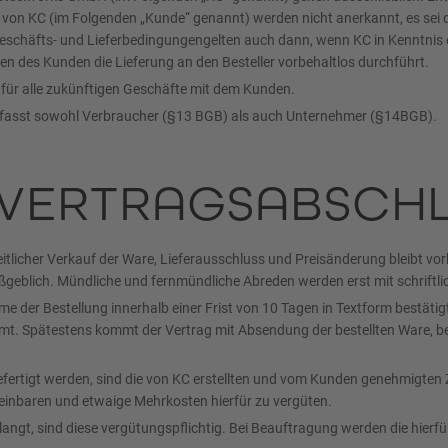
n KC (im Folgenden „Kunde“ genannt) werden nicht anerkannt, es sei de
schäfts- und Lieferbedingungengelten auch dann, wenn KC in Kenntnis 
 des Kunden die Lieferung an den Besteller vorbehaltlos durchführt.
 für alle zukünftigen Geschäfte mit dem Kunden.
erfasst sowohl Verbraucher (§13 BGB) als auch Unternehmer (§14BGB).
 VERTRAGSABSCH
eitlicher Verkauf der Ware, Lieferausschluss und Preisänderung bleibt vo
aßgeblich. Mündliche und fernmündliche Abreden werden erst mit schriftl
 der Bestellung innerhalb einer Frist von 10 Tagen in Textform bestätigt
mmt. Spätestens kommt der Vertrag mit Absendung der bestellten Ware, bei
gefertigt werden, sind die von KC erstellten und vom Kunden genehmigt
inbaren und etwaige Mehrkosten hierfür zu vergüten.
angt, sind diese vergütungspflichtig. Bei Beauftragung werden die hierfü