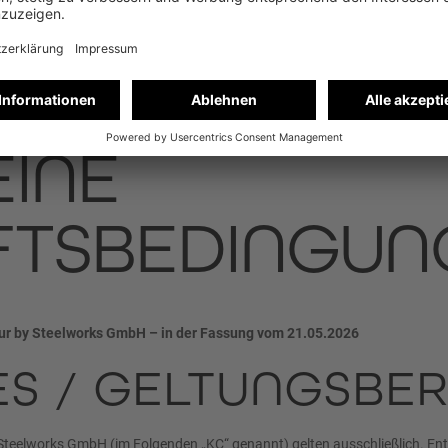
INE
FTSBEDINGUN
r by Steelworks GmbH – in der Fassung vom 21.05.2026
ES / GELTUNGSBE
Steelworks GmbH (im Folgenden „KC“ genannt) gelten ausschließlich. E